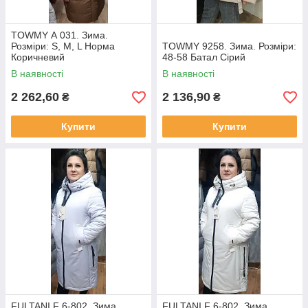
TOWMY А 031. Зима.
Розміри: S, M, L Норма
TOWMY 9258. Зима. Розміри:
Коричневий
48-58 Батал Сірий
В наявності
В наявності
2 262,60
2 136,90
₴
₴
Купити
Купити
FULTANI F 6-802. Зима.
FULTANI F 6-802. Зима.