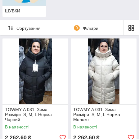
ШУБКИ
Сортування
0
Фільтри
TOWMY А 031. Зима.
TOWMY А 031. Зима.
Розміри: S, M, L Норма
Розміри: S, M, L Норма
Чорний
Молоко
В наявності
В наявності
2 262,60
2 262,60
₴
₴