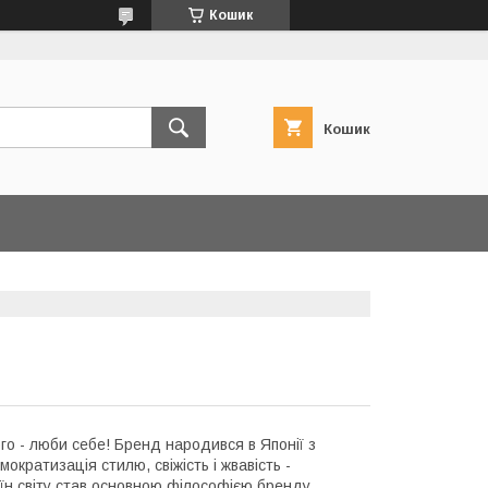
Кошик
Кошик
о - люби себе! Бренд народився в Японії з
ократизація стилю, свіжість і жвавість -
аїн світу став основною філософією бренду.