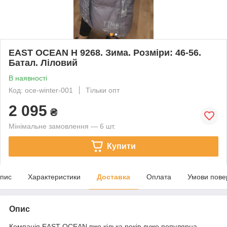
EAST OCEAN Н 9268. Зима. Розміри: 46-56.
Батал. Ліловий
В наявності
Код: oce-winter-001
Тільки опт
2 095
₴
Мінімальне замовлення — 6 шт.
Купити
пис
Характеристики
Доставка
Оплата
Умови пове
Опис
Компанія EAST OCEAN вже кілька років дуже популярна