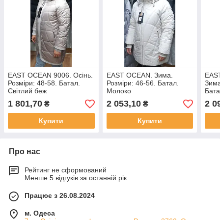
EAST OCEAN 9006. Осінь.
EAST OCEAN. Зима.
EAS
Розміри: 48-58. Батал.
Розміри: 46-56. Батал.
Зима
Світлий беж
Молоко
Бата
1 801,70
2 053,10
2 0
₴
₴
Купити
Купити
Про нас
Рейтинг не сформований
Менше 5 відгуків за останній рік
Працює з 26.08.2024
м. Одеса