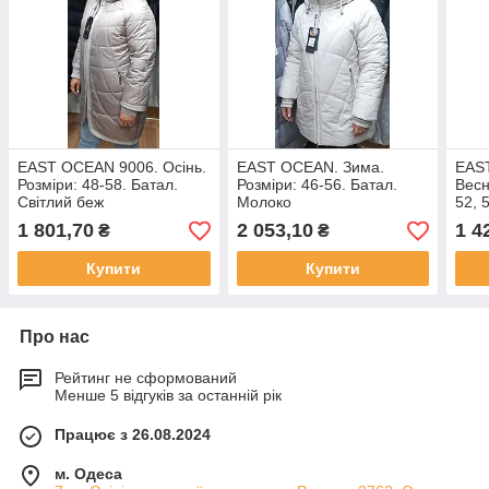
EAST OCEAN 9006. Осінь.
EAST OCEAN. Зима.
EAS
Розміри: 48-58. Батал.
Розміри: 46-56. Батал.
Весн
Світлий беж
Молоко
52, 
Чер
1 801,70
2 053,10
1 4
₴
₴
Купити
Купити
Про нас
Рейтинг не сформований
Менше 5 відгуків за останній рік
Працює з 26.08.2024
м. Одеса