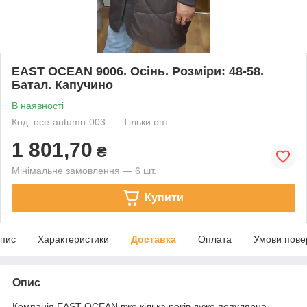
EAST OCEAN 9006. Осінь. Розміри: 48-58.
Батал. Капучино
В наявності
Код: oce-autumn-003
Тільки опт
1 801,70
₴
Мінімальне замовлення — 6 шт.
Купити
пис
Характеристики
Доставка
Оплата
Умови пове
Опис
Компанія EAST OCEAN вже кілька років дуже популярна