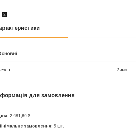
арактеристики
Основні
Сезон
Зима
нформація для замовлення
іна:
2 681,60 ₴
Мінімальне замовлення:
5 шт.