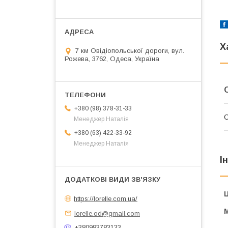
Х
7 км Овідіопольської дороги, вул.
Рожева, 3762, Одеса, Україна
+380 (98) 378-31-33
Менеджер Наталія
+380 (63) 422-33-92
Менеджер Наталія
І
Ц
https://lorelle.com.ua/
lorelle.od@gmail.com
+380983783133