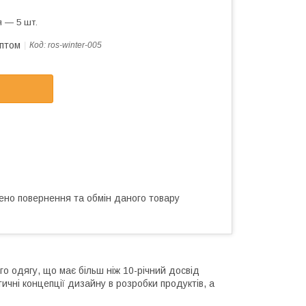
 — 5 шт.
оптом
Код:
ros-winter-005
ено повернення та обмін даного товару
 одягу, що має більш ніж 10-річний досвід
чні концепції дизайну в розробки продуктів, а