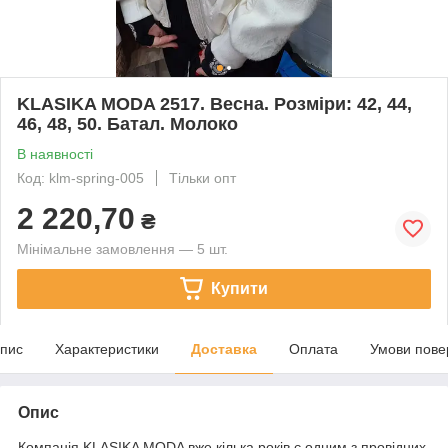
KLASIKA MODA 2517. Весна. Розміри: 42, 44,
46, 48, 50. Батал. Молоко
В наявності
Код: klm-spring-005
Тільки опт
2 220,70
₴
Мінімальне замовлення — 5 шт.
Купити
пис
Характеристики
Доставка
Оплата
Умови пове
Опис
Компанія KLASIKA MODA вже кілька років є одним з провідних