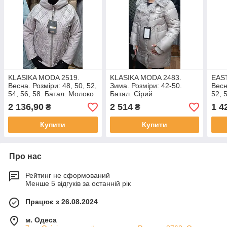
KLASIKA MODA 2519.
KLASIKA MODA 2483.
EAS
Весна. Розміри: 48, 50, 52,
Зима. Розміри: 42-50.
Весн
54, 56, 58. Батал. Молоко
Батал. Сірий
52, 
Чер
2 136,90
2 514
1 4
₴
₴
Купити
Купити
Про нас
Рейтинг не сформований
Менше 5 відгуків за останній рік
Працює з 26.08.2024
м. Одеса